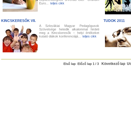
Euro...
teljes cikk
KINCSKERESŐK VII.
TUDOK 2011
A Szlovákiai Magyar Pedagógusok
Szövetsége hetedik alkalommal hirdeti
meg a Kincskeresők – helyi értékeket
kutató diákok konferenciájá...
teljes cikk
Következő lap
Ut
Első lap Előző lap 1 / 3