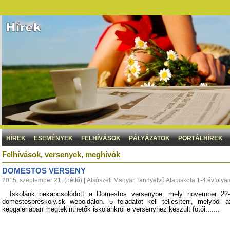
HÍREK
ESEMÉNYEK
FELHÍVÁSOK
PÁLYÁZATOK
PORTÁLHÍREK
Felhívások, versenyek, meghívók
DOMESTOS VERSENY
2015. szeptember 21. (hétfő) | Alsószeli Magyar Tannyelvű Alapiskola 1-4.évfolya
Iskolánk bekapcsolódott a Domestos versenybe, mely november 22-i
domestospreskoly.sk weboldalon. 5 feladatot kell teljesíteni, melyből
képgalériában megtekinthetők iskolánkról e versenyhez készült fotói.......