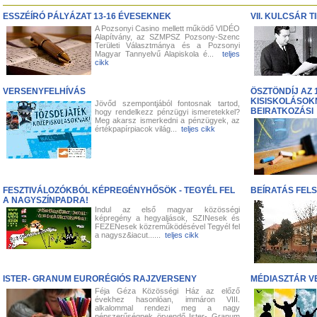
ESSZÉÍRÓ PÁLYÁZAT 13-16 ÉVESEKNEK
VII. KULCSÁR 
A Pozsonyi Casino mellett működő VIDÉO
Alapítvány, az SZMPSZ Pozsony-Szenc
Területi Választmánya és a Pozsonyi
Magyar Tannyelvű Alapiskola é...
teljes
cikk
VERSENYFELHÍVÁS
ÖSZTÖNDÍJ AZ 
KISISKOLÁSOK
Jövőd szempontjából fontosnak tartod,
BEIRATKOZÁSI
hogy rendelkezz pénzügyi ismeretekkel?
Meg akarsz ismerkedni a pénzügyek, az
értékpapírpiacok világ...
teljes cikk
FESZTIVÁLOZÓKBÓL KÉPREGÉNYHŐSÖK - TEGYÉL FEL
BEÍRATÁS FELS
A NAGYSZÍNPADRA!
Indul az első magyar közösségi
képregény a hegyaljások, SZINesek és
FEZENesek közreműködésével Tegyél fel
a nagysz&iacut......
teljes cikk
ISTER- GRANUM EURORÉGIÓS RAJZVERSENY
MÉDIASZTÁR V
Féja Géza Közösségi Ház az előző
évekhez hasonlóan, immáron VIII.
alkalommal rendezi meg a nagy
népszerűségnek örvendő Ister- Granum