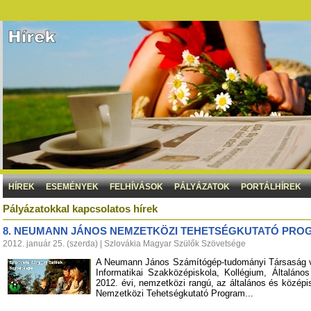
HÍREK
ESEMÉNYEK
FELHÍVÁSOK
PÁLYÁZATOK
PORTÁLHÍREK
Pályázatokkal kapcsolatos hírek
8. NEUMANN JÁNOS NEMZETKÖZI TEHETSÉGKUTATÓ PR
2012. január 25. (szerda) | Szlovákia Magyar Szülők Szövetsége
A Neumann János Számítógép-tudományi Társaság va
Informatikai Szakközépiskola, Kollégium, Általán
2012. évi, nemzetközi rangú, az általános és középi
Nemzetközi Tehetségkutató Program...