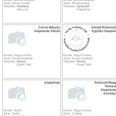
Kerület: Besztercebánya
Kerület: Besztercebánya
Járás: Rimaszombat
Járás: Rimaszombat
Település:
Abafalva
Település:
Ajnácskő
(Abovce)
(Hajnáčka)
Corvin Mátyás
Alistáli Reformá
Alapiskola Alistál
Egyházi Alapisk
Kerület: Nagyszombat
Kerület: Nagyszombat
Járás: Dunaszerdahely
Járás: Dunaszerdahely
Település:
Alistál
Település:
Alistál
(Dolný Štál)
(Dolný Štál)
Alapiskola
Alsószeli Mag
Tannye
Alapiskola
4.évfol
Kerület: Nyitra
Kerület: Nagyszombat
Járás: Nyitra
Járás: Galánta