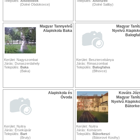
Település:
Alsóbodok
Település:
Alsószeli
(Dolné Obdokovce)
(Dolné Saliby)
Magyar Tannyelvű
Magyar Tanít
Alapiskola Baka
Nyelvű Alapisk
Balogfa
Kerület: Nagyszombat
Kerület: Besztercebánya
Járás: Dunaszerdahely
Járás: Rimaszombat
Település:
Baka
Település:
Balogfalva
(Baka)
(Blhovce)
Alapiskola és
Kováts Józ
Óvoda
Magyar Tanít
Nyelvű Alapisko
Bátorke
Kerület: Nyitra
Kerület: Nyitra
Járás: Érsekújvár
Járás: Komárom
Település:
Bart
Település:
Bátorkeszi
(Bruty)
(Bátorové Kosihy)