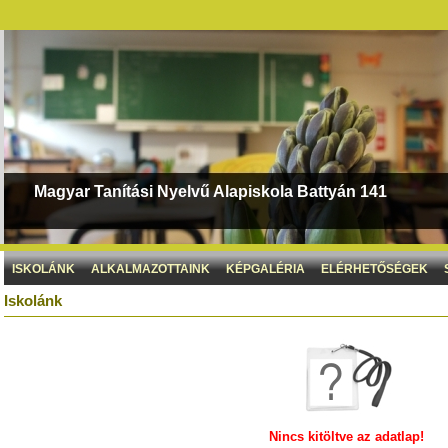
Magyar Tanítási Nyelvű Alapiskola Battyán 141
ISKOLÁNK
ALKALMAZOTTAINK
KÉPGALÉRIA
ELÉRHETŐSÉGEK
Iskolánk
Nincs kitöltve az adatlap!