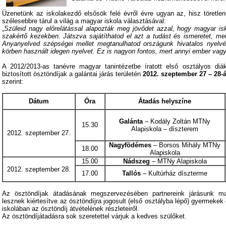
Üzenetünk az iskolakezdő elsősök felé évről évre ugyan az, hisz töretle
szélesebbre tárul a világ a magyar iskola választásával:
„
Szüleid nagy előrelátással alapozták meg jövődet azzal, hogy magyar isk
szakértő kezekben. Játszva sajátíthatod el azt a tudást és ismeretet, me
Anyanyelved szépségei mellet megtanulhatod országunk hivatalos nyelvé
körben használt idegen nyelvet. Ez is nagyon fontos, mert annyi ember vagy
A 2012/2013-as tanévre magyar tanintézetbe íratott első osztályos di
biztosított ösztöndíjak a galántai járás területén
2012. szeptember 27
– 28-
szerint:
Dátum
Óra
Átadás helyszíne
Galánta
– Kodály Zoltán MTNy
15.30
Alapiskola – díszterem
2012. szeptember 27.
Nagyfödémes
– Borsos Mihály MTNy
18.00
Alapiskola
15.00
Nádszeg
– MTNy Alapiskola
2012. szeptember 28.
17.00
Tallós
– Kultúrház díszterme
Az ösztöndíjak átadásának megszervezésében partnereink járásunk ma
lesznek kiértesítve az ösztöndíjra jogosult (első osztályba lépő) gyermekek 
iskolában az ösztöndíj átvételének részleteiről.
Az ösztöndíjátadásra sok szeretettel várjuk a kedves szülőket.