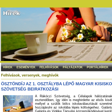
HÍREK
ESEMÉNYEK
FELHÍVÁSOK
PÁLYÁZATOK
PORTÁLHÍREK
Felhívások, versenyek, meghívók
ÖSZTÖNDÍJ AZ 1. OSZTÁLYBA LÉPŐ MAGYAR KISISK
SZÖVETSÉG BEIRATKOZÁSI
A Rákóczi Szövetség, a Célalapok hálózatána
esztendőben, így idén is meghirdette az elsős kisd
mellyel a szülők bölcs iskolaválasztását szeret
hozzájárulni az iskolába lépés költségeihez. Galánt
Galánta és Vidéke Társulás közreműködésével kerül