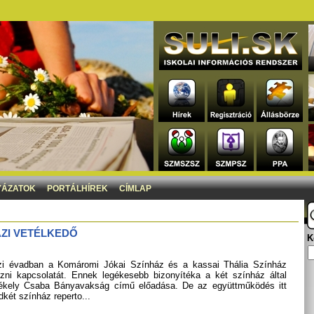
YÁZATOK
PORTÁLHÍREK
CÍMLAP
ZI VETÉLKEDŐ
K
zi évadban a Komáromi Jókai Színház és a kassai Thália Színház
zni kapcsolatát. Ennek legékesebb bizonyítéka a két színház által
zékely Csaba Bányavakság című előadása. De az együttműködés itt
dkét színház reperto...