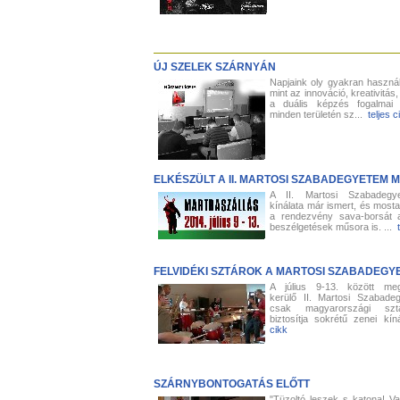
ÚJ SZELEK SZÁRNYÁN
Napjaink oly gyakran használt
mint az innováció, kreativitá
a duális képzés fogalmai
minden területén sz...
teljes c
ELKÉSZÜLT A II. MARTOSI SZABADEGYETEM
A II. Martosi Szabadegy
kínálata már ismert, és mosta
a rendezvény sava-borsát a
beszélgetések műsora is. ...
FELVIDÉKI SZTÁROK A MARTOSI SZABADEG
A július 9-13. között me
kerülő II. Martosi Szabad
csak magyarországi sztár
biztosítja sokrétű zenei kí
cikk
SZÁRNYBONTOGATÁS ELŐTT
"Tüzoltó leszek s katona! Va