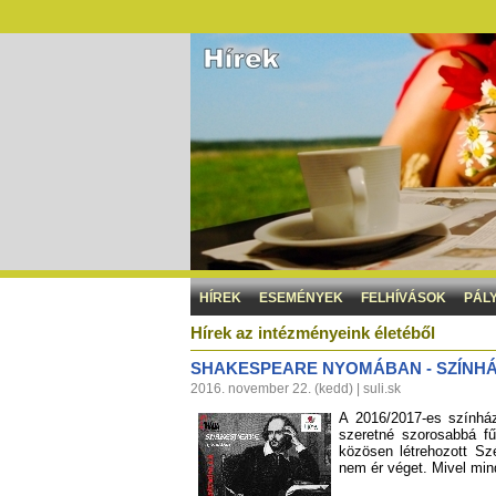
HÍREK
ESEMÉNYEK
FELHÍVÁSOK
PÁL
Hírek az intézményeink életéből
SHAKESPEARE NYOMÁBAN - SZÍNHÁ
2016. november 22. (kedd) | suli.sk
A 2016/2017-es színhá
szeretné szorosabbá fű
közösen létrehozott S
nem ér véget. Mivel min