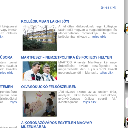
teljes cikk
KOLLÉGIUMBAN LAKNI JÓ?!
 kifejezései
A felhőtlen diákéveknek egy kollégium
s, vagy immár
falain belül megvan a maga különleges és
 az oktatás
utánozhatatlan romantikája. Ha valaki
ikk
kollégiumban él vagy ...
teljes cikk
 MŰSORA
MARTFESZT – NEMZETPOLITIKA ÉS FOCI EGY HELYEN
etem zenei
MARTOS. A tavalyi MartFeszt két nagy
nra kialakult
érdeklődést kiváltó beszélgetése is
dó közéleti
megismétlődik idén, a július 9-13. között
teljes cikk
megrendezendő II. Martosi...
teljes cikk
YETEMEN
OLVASÓKUCKÓ FELSŐSZELIBEN
grendezésre
„Aki olvasni szeret, az az unalom óráit,
egyetem nem
amelyek elkerülhetetlenek életünkben,
fellépőkkel
gyönyörűséges órákra cseréli fel.”
nála...
teljes
/Montesquieu/ ...
teljes cikk
A KORONÁZÓVÁROS EGYETLEN MAGYAR
MÚZEUMÁBAN
dakat terelő