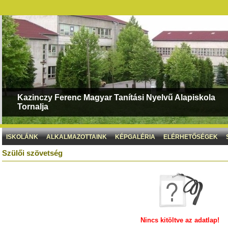
Kazinczy Ferenc Magyar Tanítási Nyelvű Alapiskola
Tornalja
ISKOLÁNK
ALKALMAZOTTAINK
KÉPGALÉRIA
ELÉRHETŐSÉGEK
Szülői szövetség
Nincs kitöltve az adatlap!