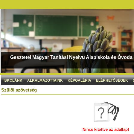
Gesztetei Magyar Tanítási Nyelvu Alapiskola és Óvoda
ISKOLÁNK
ALKALMAZOTTAINK
KÉPGALÉRIA
ELÉRHETŐSÉGEK
Szülői szövetség
Nincs kitöltve az adatlap!