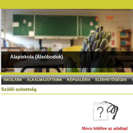
Alapiskola (Alsóbodok)
ISKOLÁNK
ALKALMAZOTTAINK
KÉPGALÉRIA
ELÉRHETŐSÉGEK
Szülői szövetség
Nincs kitöltve az adatlap!