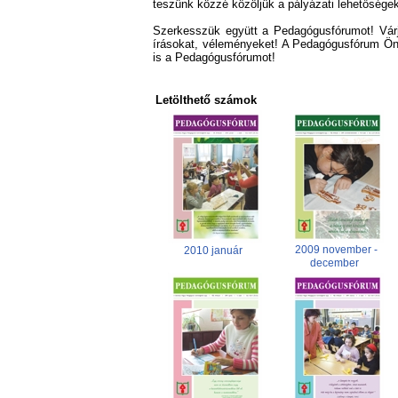
teszünk közzé közöljük a pályázati lehetőségeke
Szerkesszük együtt a Pedagógusfórumot! Várjuk
írásokat, véleményeket! A Pedagógusfórum Ön
is a Pedagógusfórumot!
Letölthető számok
2009 november -
2010 január
december