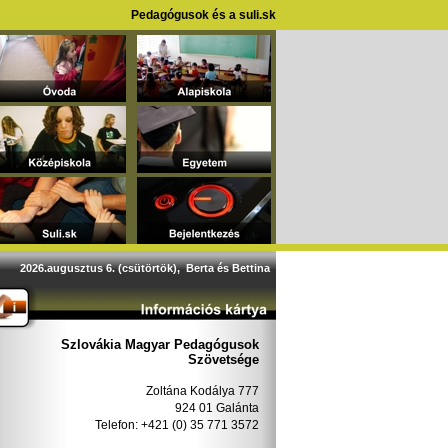
Pedagógusok és a suli.sk
2026.augusztus 6. (csütörtök), Berta és Bettina
Szlovákia Magyar Pedagógusok
Szövetsége
Zoltána Kodálya 777
924 01 Galánta
Telefon: +421 (0) 35 771 3572