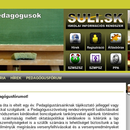
RIA
HÍREK
PEDAGÓGUSFÓRUM
dagógusfórumot!
 óta is eltelt egy év. Pedagógustársainknak tájékoztató jelleggel vagy
kkal szolgálunk: a Pedagógusszövetség rendezvényeiről tudósításokat
módszertani kérdéseket boncolgatunk tankönyveket ajánlunk történelmi
zakmaiság mellett oktatáspolitikai kérdésekre is kitérünk a lap
személyiségeket is a szülők számára is lehetőséget biztosítunk a lap
y élményük megírására versenyfelhívásokat és a versenyeredményeket