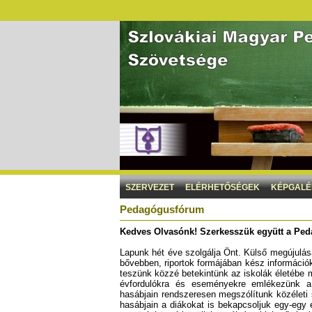
SZERVEZET
ELÉRHETŐSÉGEK
KÉPGALÉ
Pedagógusfórum
Kedves Olvasónk! Szerkesszük együtt a Pe
Lapunk hét éve szolgálja Önt. Külső megújulása
bővebben, riportok formájában kész információ
teszünk közzé betekintünk az iskolák életébe 
évfordulókra és eseményekre emlékezünk a s
hasábjain rendszeresen megszólítunk közéleti 
hasábjain a diákokat is bekapcsoljuk egy-eg