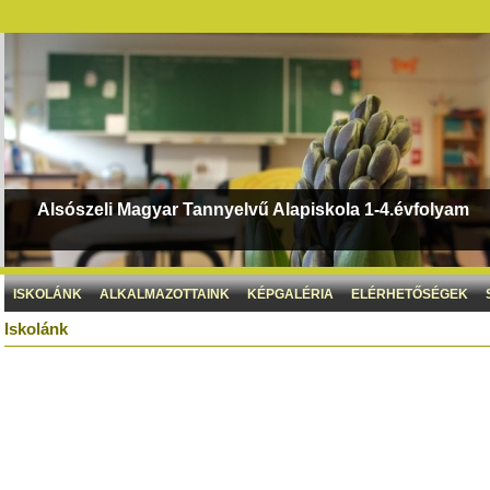
Alsószeli Magyar Tannyelvű Alapiskola 1-4.évfolyam
ISKOLÁNK
ALKALMAZOTTAINK
KÉPGALÉRIA
ELÉRHETŐSÉGEK
Iskolánk