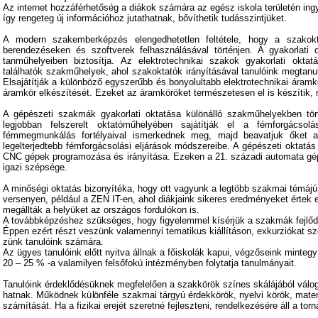
Az internet hozzáférhetőség a diákok számára az egész iskola területén ing
így rengeteg új információhoz jutathatnak, bővíthetik tudásszintjüket.
A modern szakemberképzés elengedhetetlen feltétele, hogy a szakok
berendezéseken és szoftverek felhasználásával történjen. A gyakorlati ok
tanműhelyeiben biztosítja. Az elektrotechnikai szakok gyakorlati oktatá
találhatók szakműhelyek, ahol szakoktatók irányításával tanulóink megtanul
Elsajátítják a különböző egyszerűbb és bonyolultabb elektrotechnikai áramk
áramkör elkészítését. Ezeket az áramköröket természetesen el is készítik
A gépészeti szakmák gyakorlati oktatása különálló szakműhelyekben tört
legjobban felszerelt oktatóműhelyében sajátítják el a fémforgácsol
fémmegmunkálás fortélyaival ismerkednek meg, majd beavatjuk őket a
legelterjedtebb fémforgácsolási eljárások módszereibe. A gépészeti oktat
CNC gépek programozása és irányítása. Ezeken a 21. századi automata gé
igazi szépsége.
A minőségi oktatás bizonyítéka, hogy ott vagyunk a legtöbb szakmai témájú
versenyen, például a ZEN IT-en, ahol diákjaink sikeres eredményeket értek e
megállták a helyüket az országos fordulókon is.
A továbbképzéshez szükséges, hogy figyelemmel kísérjük a szakmák fejlőd
Éppen ezért részt veszünk valamennyi tematikus kiállításon, exkurziókat sz
zünk tanulóink számára.
Az ügyes tanulóink előtt nyitva állnak a főiskolák kapui, végzőseink mintegy
20 – 25 % -a valamilyen felsőfokú intézményben folytatja tanulmányait.
Tanulóink érdeklődésüknek megfelelően a szakkörök színes skálájából válog
hatnak. Működnek különféle szakmai tárgyú érdekkörök, nyelvi körök, matem
számítását. Ha a fizikai erejét szeretné fejleszteni, rendelkezésére áll a tor