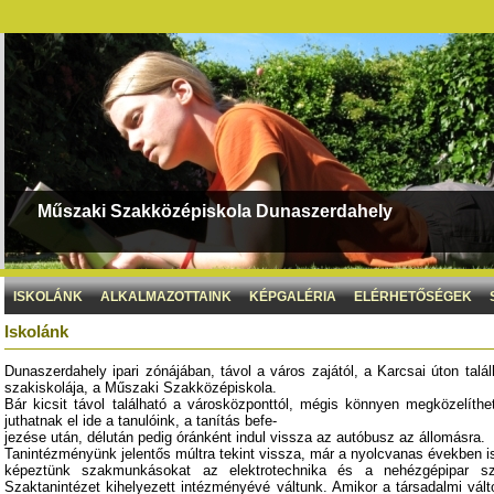
Műszaki Szakközépiskola Dunaszerdahely
ISKOLÁNK
ALKALMAZOTTAINK
KÉPGALÉRIA
ELÉRHETŐSÉGEK
Iskolánk
Dunaszerdahely ipari zónájában, távol a város zajától, a Karcsai úton talál
szakiskolája, a Műszaki Szakközépiskola.
Bár kicsit távol található a városközponttól, mégis könnyen megközelíthe
juthatnak el ide a tanulóink, a tanítás befe-
jezése után, délután pedig óránként indul vissza az autóbusz az állomásra.
Tanintézményünk jelentős múltra tekint vissza, már a nyolcvanas években i
képeztünk szakmunkásokat az elektrotechnika és a nehézgépipar 
Szaktanintézet kihelyezett intézményévé váltunk. Amikor a társadalmi vál