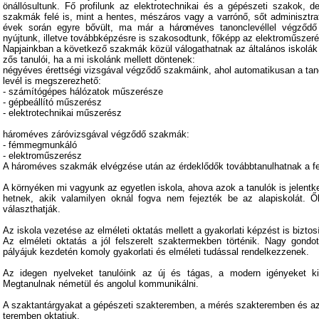
önállósultunk. Fő profilunk az elektrotechnikai és a gépészeti szakok, d
szakmák felé is, mint a hentes, mészáros vagy a varrónő, sőt adminisztra
évek során egyre bővült, ma már a hároméves tanonclevéllel végződő
nyújtunk, illetve továbbképzésre is szakosodtunk, főképp az elektroműsze
Napjainkban a következő szakmák közül válogathatnak az általános iskolák
zős tanulói, ha a mi iskolánk mellett döntenek:
négyéves érettségi vizsgával végződő szakmáink, ahol automatikusan a tan
levél is megszerezhető:
- számítógépes hálózatok műszerésze
- gépbeállító műszerész
- elektrotechnikai műszerész
hároméves záróvizsgával végződő szakmák:
- fémmegmunkáló
- elektroműszerész
A hároméves szakmák elvégzése után az érdeklődők továbbtanulhatnak a fe
A környéken mi vagyunk az egyetlen iskola, ahova azok a tanulók is jelentk
hetnek, akik valamilyen oknál fogva nem fejezték be az alapiskolát. 
választhatják.
Az iskola vezetése az elméleti oktatás mellett a gyakorlati képzést is biztosí
Az elméleti oktatás a jól felszerelt szaktermekben történik. Nagy gondo
pályájuk kezdetén komoly gyakorlati és elméleti tudással rendelkezzenek.
Az idegen nyelveket tanulóink az új és tágas, a modern igényeket kielé
Megtanulnak németül és angolul kommunikálni.
A szaktantárgyakat a gépészeti szakteremben, a mérés szakteremben és az
teremben oktatjuk.