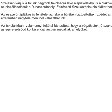
Szivesen várjuk a tőlünk nagyobb távolságra lévő alapiskolákból is a diákok
az elszállásolásuk a Dunaszerdahelyi Épitészeti Szakközépiskola diákotthon
Az ésszerű táplálkozás feltételei az iskolai büfében biztosítottak. Ebédet atr
étteremben négyféle menüből választhatunk.
Az iskolánkban, valamennyi feltétel biztosított, hogy a végzőseink jó sz
az egyre erősödő konkurenciaharcban megállják a helyüket.