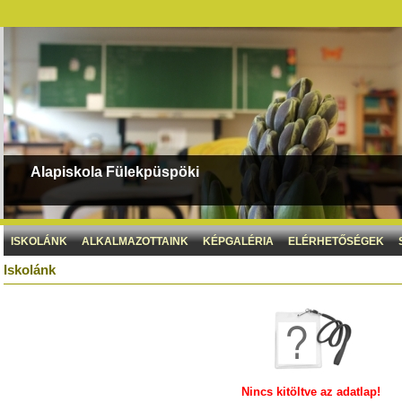
Alapiskola Fülekpüspöki
ISKOLÁNK
ALKALMAZOTTAINK
KÉPGALÉRIA
ELÉRHETŐSÉGEK
Iskolánk
Nincs kitöltve az adatlap!