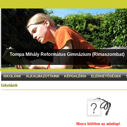
Tompa Mihály Református Gimnázium (Rimaszombat)
ISKOLÁNK
ALKALMAZOTTAINK
KÉPGALÉRIA
ELÉRHETŐSÉGEK
Iskolánk
Nincs kitöltve az adatlap!