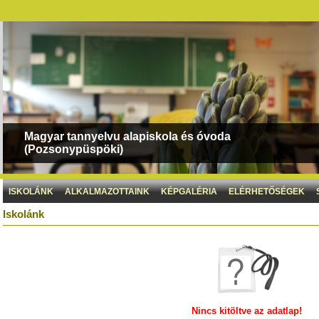
Magyar tannyelvu alapiskola és óvoda
(Pozsonypüspöki)
ISKOLÁNK
ALKALMAZOTTAINK
KÉPGALÉRIA
ELÉRHETŐSÉGEK
Iskolánk
Nincs kitöltve az adatlap!