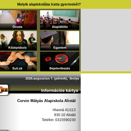
Melyik alapiskolába iratta gyermekét?
2026.augusztus 7. (péntek), Ibolya
Corvin Mátyás Alapiskola Alistál
Hlavná 41/113
930 10 Alistál
Telefon: 0315590230