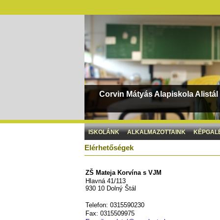
Corvin Mátyás Alapiskola Alistál
ISKOLÁNK
ALKALMAZOTTAINK
KÉPGAL
Elérhetőségek
ZŠ Mateja Korvína s VJM
Hlavná 41/113
930 10 Dolný Štál
Telefon: 0315590230
Fax: 0315509975