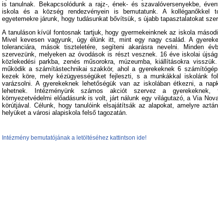
is tanulnak. Bekapcsolódunk a rajz-, ének- és szavalóversenyekbe, éven
iskola és a község rendezvényein is bemutatunk. A kolléganőkkel t
egyetemekre járunk, hogy tudásunkat bővítsük, s újabb tapasztalatokat sze
A tanuláson kívül fontosnak tartjuk, hogy gyermekeinknek az iskola másodi
Mivel kevesen vagyunk, úgy élünk itt, mint egy nagy család. A gyerekek
toleranciára, mások tiszteletére, segíteni akarásra nevelni. Minden év
szervezünk, melyeken az óvodások is részt vesznek. 16 éve iskolai újságu
közlekedési parkba, zenés műsorokra, múzeumba, kiállításokra visszük
működik a számítástechnikai szakkör, ahol a gyerekeknek 6 számítógép 
kezek köre, mely kézügyességüket fejleszti, s a munkákkal iskolánk fol
varázsolni. A gyerekeknek lehetőségük van az iskolában étkezni, a napk
lehetnek. Intézményünk számos akciót szervez a gyerekeknek, t
környezetvédelmi előadásunk is volt, járt nálunk egy világutazó, a Via Nova
körútjával. Célunk, hogy tanulóink elsajátítsák az alapokat, amelyre aztá
helyüket a városi alapiskola felső tagozatán.
Intézmény bemutatójának a letöltéséhez kattintson ide!