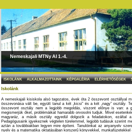
Nemeskajali MTNy AI 1.-4.
ISKOLÁNK
ALKALMAZOTTAINK
KÉPGALÉRIA
ELÉRHETŐSÉGEK
Iskolánk
A nemeskajali kisiskola alsó tagozatos, évek óta 2 összevont osztállyal m
összevonása vált be, együtt tanul a két „kicsi” és a két „nagy” osztály. 
összevont osztály nem a legjobb megoldás, viszont előnye is van: a g
megismerjük őket, problémáikat hamarabb orvosolni tudjuk. Mivel esetenkén
magyaráz, a másik osztály egyedül dolgozik a feladatokon, ezáltal 
Pedagógusaink igyekeznek végtelen türelemmel, legjobb tudásuk szerint me
aztán a továbbiakban legyen mire építeni. Tanulóinkat az anyanyelv szere
nyelv és a matematika oktatásában korszerű könyvekkel, munkafüzetekkel d