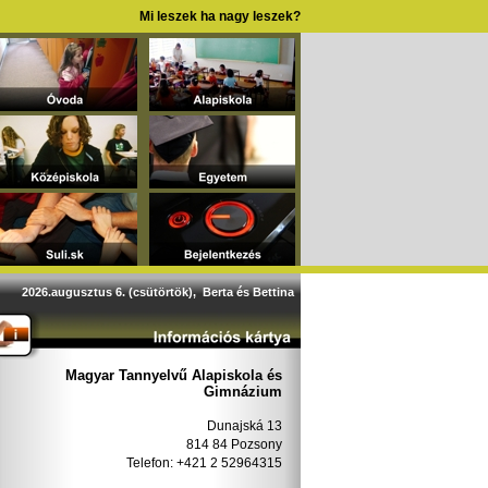
Mi leszek ha nagy leszek?
2026.augusztus 6. (csütörtök), Berta és Bettina
Magyar Tannyelvű Alapiskola és
Gimnázium
Dunajská 13
814 84 Pozsony
Telefon: +421 2 52964315