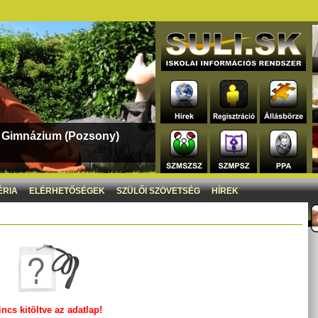
s Gimnázium (Pozsony)
ÉRIA
ELÉRHETŐSÉGEK
SZÜLŐI SZÖVETSÉG
HÍREK
incs kitöltve az adatlap!