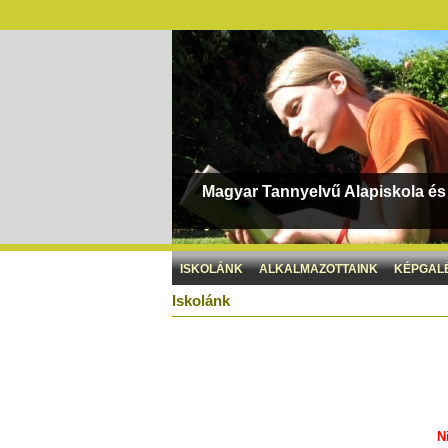
Magyar Tannyelvű Alapiskola é
ISKOLÁNK
ALKALMAZOTTAINK
KÉPGAL
Iskolánk
N