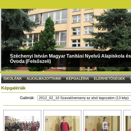
Széchenyi István Magyar Tanítási Nyelvű Alapiskola és
Óvoda (Felsőszeli)
ISKOLÁNK
ALKALMAZOTTAINK
KÉPGALÉRIA
ELÉRHETŐSÉGEK
Képgalériák
Galériák: