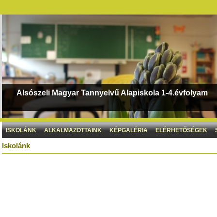
Alsószeli Magyar Tannyelvű Alapiskola 1-4.évfolyam
ISKOLÁNK
ALKALMAZOTTAINK
KÉPGALÉRIA
ELÉRHETŐSÉGEK
Iskolánk